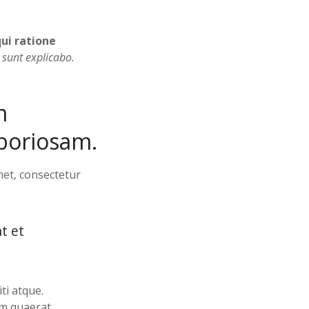
ui ratione
a sunt explicabo.
m
aboriosam.
met, consectetur
t et
ti atque.
am quaerat