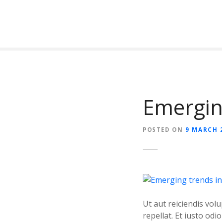
S
k
i
p
t
o
c
o
Emerging
n
t
e
POSTED ON
9 MARCH 
n
t
Ut aut reiciendis vol
repellat. Et iusto od