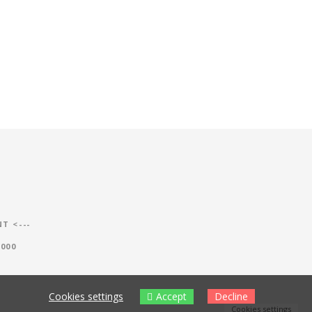
NT
<---
000
Accept
Cookies settings
Decline
Cookies settings