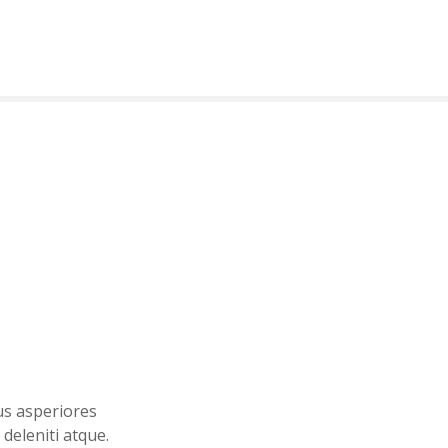
us asperiores
deleniti atque.