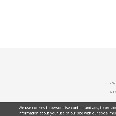
P
o
s
t
n
a
v
i
--->
W
g
GE
a
We use cookies to personalise content and ads, to provide
t
information about your use of our site with our social med