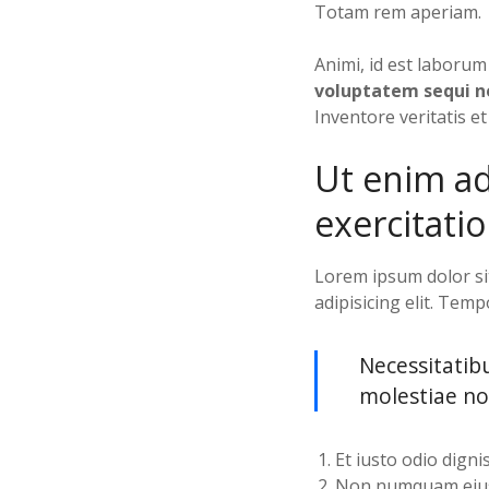
Totam rem aperiam.
Animi, id est laboru
voluptatem sequi n
Inventore veritatis et
Ut enim a
exercitati
Lorem ipsum dolor sit
adipisicing elit. Tem
Necessitatib
molestiae no
Et iusto odio dign
Non numquam eius 