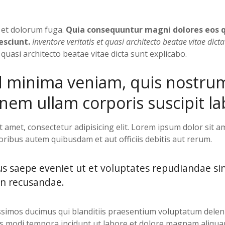
m et dolorum fuga.
Quia consequuntur magni dolores eos q
esciunt.
Inventore veritatis et quasi architecto beatae vitae dict
 quasi architecto beatae vitae dicta sunt explicabo.
d minima veniam, quis nostru
onem ullam corporis suscipit l
 amet, consectetur adipisicing elit. Lorem ipsum dolor sit a
poribus autem quibusdam et aut officiis debitis aut rerum.
us saepe eveniet ut et voluptates repudiandae sin
n recusandae.
issimos ducimus qui blanditiis praesentium voluptatum deleni
modi tempora incidunt ut labore et dolore magnam aliqu