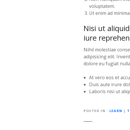
voluptatem.
Ut enim ad minima 
Nisi ut aliq
iure reprehen
Nihil molestiae conse
adipisicing elit. Inve
dolore eu fugiat nulla
At vero eos et acc
Duis aute irure dol
Laboris nisi ut al
POSTED IN
LEARN
|
T