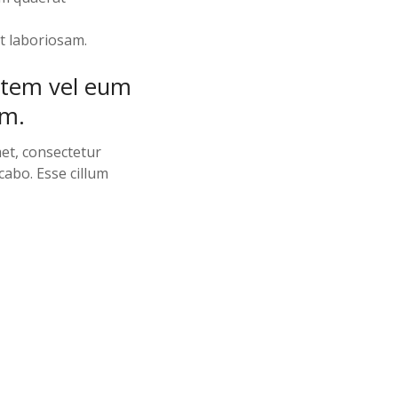
t laboriosam.
utem vel eum
am.
et, consectetur
icabo. Esse cillum